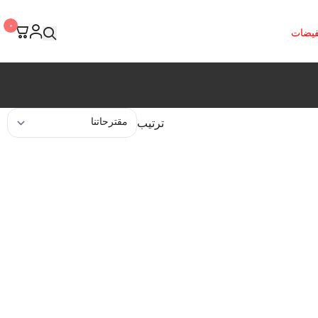
٠
فيضات
ترتيب